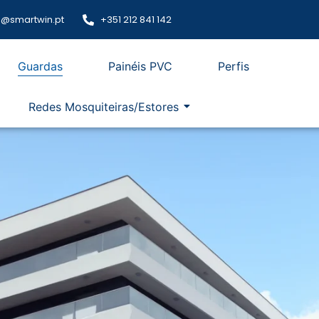
@smartwin.pt
+351 212 841 142
Guardas
Painéis PVC
Perfis
Redes Mosquiteiras/Estores