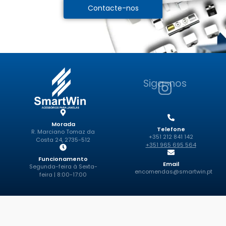
Contacte-nos
Siga-nos
Morada
Telefone
R. Marciano Tomaz da
+351 212 841 142
Costa 24, 2735-512
+351 965 695 564
Funcionamento
Email
Segunda-feira à Sexta-
encomendas@smartwin.pt
feira | 8:00-17:00